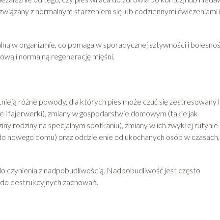
wiązany z normalnym starzeniem się lub codziennymi ćwiczeniami 
lną w organizmie, co pomaga w sporadycznej sztywności i bolesnoś
wą i normalną regenerację mięśni.
stnieją różne powody, dla których pies może czuć się zestresowany 
e i fajerwerki), zmiany w gospodarstwie domowym (takie jak
y rodziny na specjalnym spotkaniu), zmiany w ich zwykłej rutynie
a do nowego domu) oraz oddzielenie od ukochanych osób w czasach,
o czynienia z nadpobudliwością. Nadpobudliwość jest często
do destrukcyjnych zachowań.