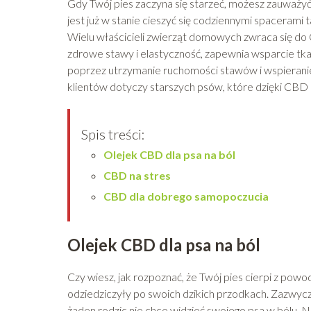
Gdy Twój pies zaczyna się starzeć, możesz zauważyć 
jest już w stanie cieszyć się codziennymi spacerami
Wielu właścicieli zwierząt domowych zwraca się do
zdrowe stawy i elastyczność, zapewnia wsparcie tk
poprzez utrzymanie ruchomości stawów i wspieranie z
klientów dotyczy starszych psów, które dzięki CBD
Spis treści:
Olejek CBD dla psa na ból
CBD na stres
CBD dla dobrego samopoczucia
Olejek CBD dla psa na ból
Czy wiesz, jak rozpoznać, że Twój pies cierpi z po
odziedziczyły po swoich dzikich przodkach. Zazwyczaj
żaden rodzic nie chce widzieć swojego psa w bólu. N