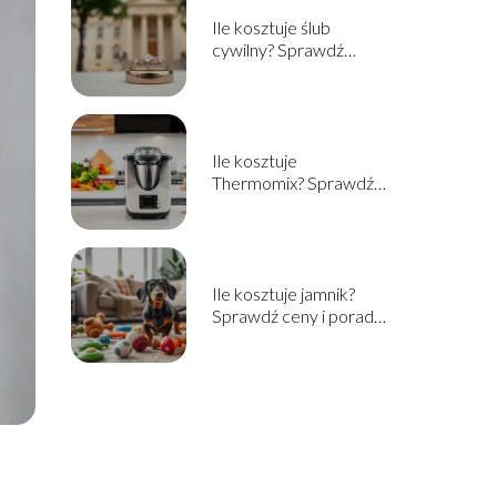
Ile kosztuje ślub
cywilny? Sprawdź
aktualne ceny i
informacje
Ile kosztuje
Thermomix? Sprawdź
cenę i opcje zakupu w
2025!
Ile kosztuje jamnik?
Sprawdź ceny i porady
przed zakupem!