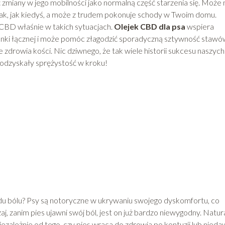
zmiany w jego mobilności jako normalną część starzenia się. Może 
 tak, jak kiedyś, a może z trudem pokonuje schody w Twoim domu.
 CBD właśnie w takich sytuacjach.
Olejek CBD dla psa
wspiera
anki łącznej i może pomóc złagodzić sporadyczną sztywność stawó
drowia kości. Nic dziwnego, że tak wiele historii sukcesu naszych
 odzyskały sprężystość w kroku!
wodu bólu? Psy są notoryczne w ukrywaniu swojego dyskomfortu, co
, zanim pies ujawni swój ból, jest on już bardzo niewygodny. Natura
iezależnie od tego, czy pies wraca do zdrowia po kontuzji lub nieda