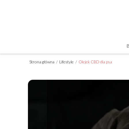
Strona główna
/
Lifestyle
/
Olejek CBD dla psa