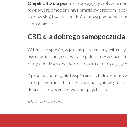
Olejek CBD dla psa
ma uspokajający wpływ na nerw
równowagę emocjonalną. Pomaga zwierzętom radzi
środowisko) i sytuacjami, które mogą powodować n
usposobienie.
CBD dla dobrego samopoczucia
W ten sam sposób, w jaki my przyjmujemy witaminy 
psy również mogą korzystać z pokarmów wzmacniając
kiedy dodatkowe wsparcie może mieć decydujący wp
Oprócz wspomagania i wspierania układu odpornoś
funkcjonowanie układu sercowo-naczyniowego i neu
dobre samopoczucie fizyczne i psychiczne.
Materiał partnera