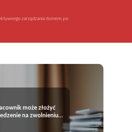
 efektywnego zarządzania domem, po
acownik może złożyć
dzenie na zwolnieniu
lekarskim?