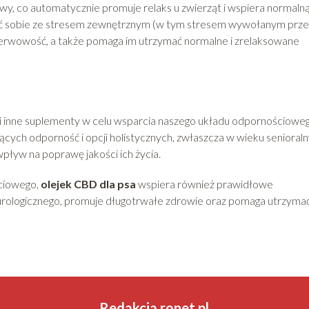
y, co automatycznie promuje relaks u zwierząt i wspiera normaln
ć sobie ze stresem zewnętrznym (w tym stresem wywołanym prze
erwowość, a także pomaga im utrzymać normalne i zrelaksowane
i inne suplementy w celu wsparcia naszego układu odpornościoweg
ych odporność i opcji holistycznych, zwłaszcza w wieku senioral
ływ na poprawę jakości ich życia.
ciowego,
olejek CBD dla psa
wspiera również prawidłowe
rologicznego, promuje długotrwałe zdrowie oraz pomaga utrzyma
Redakcja ronet.pl