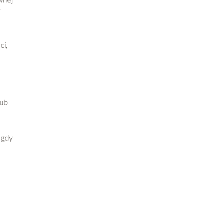
i
ci,
lub
 gdy