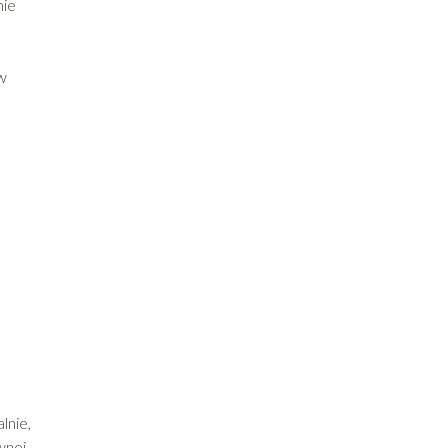
nie
w
lnie,
wnej