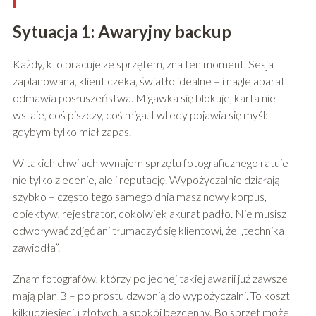
Sytuacja 1: Awaryjny backup
Każdy, kto pracuje ze sprzętem, zna ten moment. Sesja
zaplanowana, klient czeka, światło idealne – i nagle aparat
odmawia posłuszeństwa. Migawka się blokuje, karta nie
wstaje, coś piszczy, coś miga. I wtedy pojawia się myśl:
gdybym tylko miał zapas.
W takich chwilach wynajem sprzętu fotograficznego ratuje
nie tylko zlecenie, ale i reputację. Wypożyczalnie działają
szybko – często tego samego dnia masz nowy korpus,
obiektyw, rejestrator, cokolwiek akurat padło. Nie musisz
odwoływać zdjęć ani tłumaczyć się klientowi, że „technika
zawiodła”.
Znam fotografów, którzy po jednej takiej awarii już zawsze
mają plan B – po prostu dzwonią do wypożyczalni. To koszt
kilkudziesięciu złotych, a spokój bezcenny. Bo sprzęt może