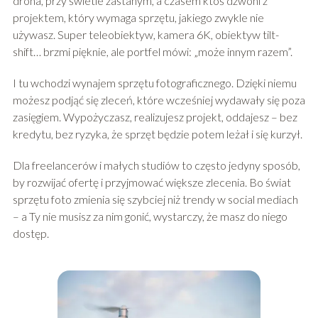
drona, przy świetle zastanym, a czasem ktoś dzwoni z
projektem, który wymaga sprzętu, jakiego zwykle nie
używasz. Super teleobiektyw, kamera 6K, obiektyw tilt-
shift… brzmi pięknie, ale portfel mówi: „może innym razem”.
I tu wchodzi wynajem sprzętu fotograficznego. Dzięki niemu
możesz podjąć się zleceń, które wcześniej wydawały się poza
zasięgiem. Wypożyczasz, realizujesz projekt, oddajesz – bez
kredytu, bez ryzyka, że sprzęt będzie potem leżał i się kurzył.
Dla freelancerów i małych studiów to często jedyny sposób,
by rozwijać ofertę i przyjmować większe zlecenia. Bo świat
sprzętu foto zmienia się szybciej niż trendy w social mediach
– a Ty nie musisz za nim gonić, wystarczy, że masz do niego
dostęp.