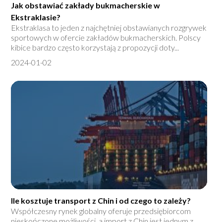
Jak obstawiać zakłady bukmacherskie w
Ekstraklasie?
Ekstraklasa to jeden z najchętniej obstawianych rozgrywek
sportowych w ofercie zakładów bukmacherskich. Polscy
kibice bardzo często korzystają z propozycji doty...
2024-01-02
Ile kosztuje transport z Chin i od czego to zależy?
Współczesny rynek globalny oferuje przedsiębiorcom
nieskończone możliwości, a import z Chin jest jednym z