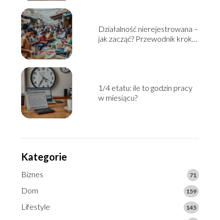
Działalność nierejestrowana –
jak zacząć? Przewodnik krok
po kroku
1/4 etatu: ile to godzin pracy
w miesiącu?
Kategorie
Biznes
71
Dom
159
Lifestyle
145