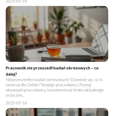
2025-05-16
Pracownik nie przeszedł badań okresowych – co
dalej?
Nieprzeszedłeś badań okresowych? Dowiedz się, co to
oznacza dla Ciebie i Twojego pracodawcy. Poznaj
obowiązki pracodawcy, konsekwencje braku aktualnego
orzeczen...
2025-05-16