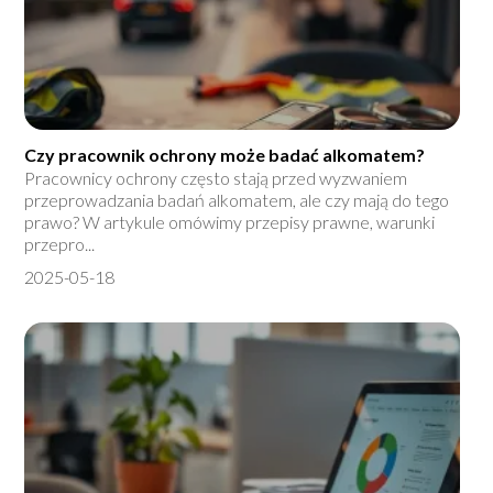
Czy pracownik ochrony może badać alkomatem?
Pracownicy ochrony często stają przed wyzwaniem
przeprowadzania badań alkomatem, ale czy mają do tego
prawo? W artykule omówimy przepisy prawne, warunki
przepro...
2025-05-18