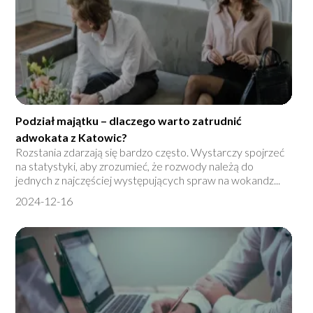
Podział majątku – dlaczego warto zatrudnić
adwokata z Katowic?
Rozstania zdarzają się bardzo często. Wystarczy spojrzeć
na statystyki, aby zrozumieć, że rozwody należą do
jednych z najczęściej występujących spraw na wokandz...
2024-12-16