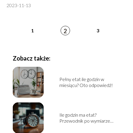
2023-11-13
2
1
3
Zobacz także:
Pełny etat ile godzin w
miesiącu? Oto odpowiedź!
Ile godzin ma etat?
Przewodnik po wymiarze
czasu pracy