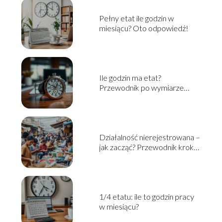
Pełny etat ile godzin w
miesiącu? Oto odpowiedź!
Ile godzin ma etat?
Przewodnik po wymiarze
czasu pracy
Działalność nierejestrowana –
jak zacząć? Przewodnik krok
po kroku
1/4 etatu: ile to godzin pracy
w miesiącu?