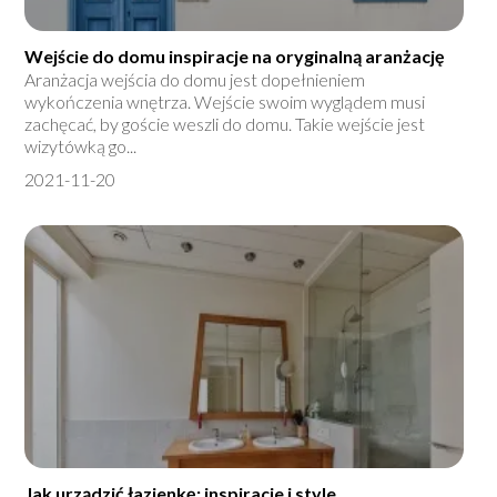
Wejście do domu inspiracje na oryginalną aranżację
Aranżacja wejścia do domu jest dopełnieniem
wykończenia wnętrza. Wejście swoim wyglądem musi
zachęcać, by goście weszli do domu. Takie wejście jest
wizytówką go...
2021-11-20
Jak urządzić łazienkę; inspiracje i style